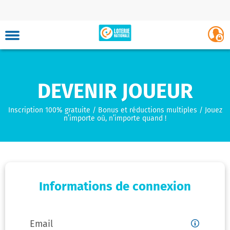
Skip
to
Lux
Login
main
iLottery
site
-
to
content
Player
navigation
Portal
the
app
Faire Un Ver
DEVENIR JOUEUR
Inscription 100% gratuite / Bonus et réductions multiples / Jouez
n’importe où, n’importe quand !
Mon
Favorite
compte
Casino
Games
Carte
virtuelle
Informations de connexion
Mes
favoris
Email
Email
Indice