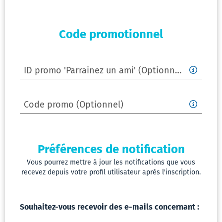
saisir
Vérifier
un
mes
numér
docume
Code promotionnel
de
téléph
Parraine
mobile
ID
un
promo
ID promo 'Parrainez un ami'
ID
'Parrainez
ami
promo
un
Code
'Parrai
ami'
promo
Jeu
un
Code promo
Code
ami'
respons
promo
Veuille
Veuille
saisir
saisir
Consent
l’ID
Préférences de notification
le
promo
code
Préféren
Vous pourrez mettre à jour les notifications que vous
parrai
promo
recevez depuis votre profil utilisateur après l'inscription.
de
d’un
notifica
ami.
Souhaitez-vous recevoir des e-mails concernant :
Se