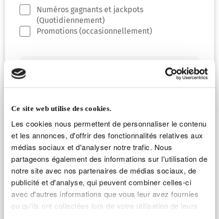
déconne
Numéros gagnants et jackpots
(Quotidiennement)
Promotions (occasionnellement)
J’accepte les Conditions Générales
d’Utilisation et la Politique de
Confidentialité
En cochant cette case, je consens au
Ce site web utilise des cookies.
traitement de mes données
Les cookies nous permettent de personnaliser le contenu
personnelles et notamment de mes
et les annonces, d'offrir des fonctionnalités relatives aux
données d’analyse faciale dont le
médias sociaux et d'analyser notre trafic. Nous
traitement par Loterie Nationale
partageons également des informations sur l'utilisation de
(directement ou via un sous-traitant)
notre site avec nos partenaires de médias sociaux, de
est nécessaire dans le cadre de la
publicité et d'analyse, qui peuvent combiner celles-ci
lutte contre le blanchiment et la
avec d'autres informations que vous leur avez fournies
fraude (liveness check). Ce traitement
ou qu'ils ont collectées lors de votre utilisation de leurs
sera réalisé dans les limites et les
conditions prévues dans les
services.