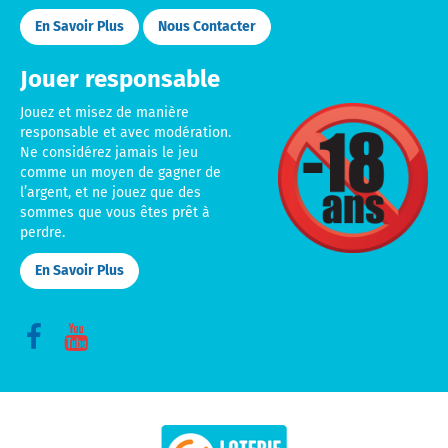
En Savoir Plus
Nous Contacter
Jouer responsable
Mu
Jouez et misez de manière
be
responsable et avec modération.
18
Ne considérez jamais le jeu
or
comme un moyen de gagner de
old
l’argent, et ne jouez que des
to
sommes que vous êtes prêt à
pla
perdre.
En Savoir Plus
Connect
Connect
with
with
us
us
on
on