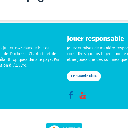
Jouer responsable
 juillet 1945 dans le but de
Jouez et misez de manière respo
rande-Duchesse Charlotte et de
considérez jamais le jeu comme 
hilanthropiques dans le pays. Par
et ne jouez que des sommes que 
tion à l’Œuvre.
En Savoir Plus
Connect
Connect
with
with
us
us
on
on