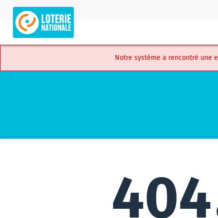
Skip
to
LUX
main
iLottery
content
-
Player
Notre système a rencontré une err
Portal
404