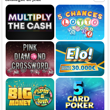
Mes
tickets
Mes
abonne
Mes
bonus
Mes
promoti
Mes
activités
Message
5 Chances Lotto
5 Chances
Essayer
Jouer
et
Multiply The Cash
Multiply The Cash
Essayer
Jouer
notifica