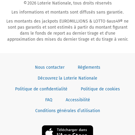
© 2026 Loterie Nationale, tous droits réservés
Les informations et montants sont diffusés sans garantie.
Les montants des jackpots EUROMILLIONS & LOTTO 6aus49® ne
sont pas garantis et sont estimés à partir du montant figurant
dans le fonds de report au dernier tirage et d'une
approximation des mises du dernier tirage et du tirage à venir.
Nous contacter
Règlements
Découvrez la Loterie Nationale
Politique de confidentialité
Politique de cookies
FAQ
Accessibilité
Conditions générales d’utilisation