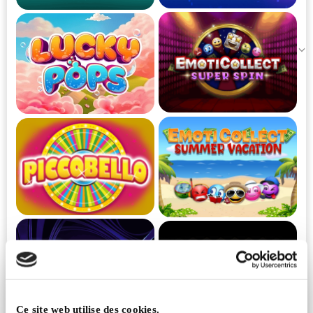
Vérifier
mes
5 CHANCES LOTTO
docume
GAGNEZ JUSQU'À 30.000 €
Elo
Elo
Essayer
Jouer
Pink Diamond Crossword
Pink Diamond Crossword
Essayer
Jouer
Parraine
un
ami
ELO
Jeu
GAGNEZ JUSQU'À 30.000 €
respons
5 Card Poker
5 Card Po
Essayer
Jouer
Big Money Spin And Win
Big Money Spin And Win
Essayer
Jouer
MULTIPLY THE CASH
Consent
GAGNEZ JUSQU'À 200.000
€
Préféren
de
notifica
Lucky Pops
Lucky Pops
Essayer
Jouer
Emoti Collect Super 
Emoti Col
Essayer
Jouer
Se
Ce site web utilise des cookies.