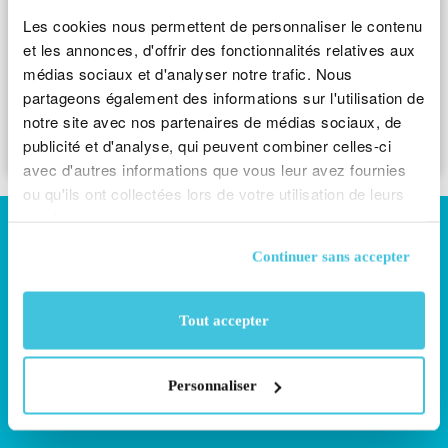
déconne
Les cookies nous permettent de personnaliser le contenu
et les annonces, d'offrir des fonctionnalités relatives aux
médias sociaux et d'analyser notre trafic. Nous
Piccobello
Piccobello
Essayer
Jouer
Emoti Collect Summe
Emoti Col
Essayer
Jouer
partageons également des informations sur l'utilisation de
5 CARD POKER
BIG MONEY SPIN AND WIN
notre site avec nos partenaires de médias sociaux, de
GAGNEZ JUSQU'À 100.000
GAGNEZ JUSQU'À 200.000
publicité et d'analyse, qui peuvent combiner celles-ci
€
€
avec d'autres informations que vous leur avez fournies
PINK DIAMOND
ou qu'ils ont collectées lors de votre utilisation de leurs
PICCOBELLO
CROSSWORD
services.
TV SHOW
GAGNEZ JUSQU'À 200.000
À propos de la Loterie Nationale
24 Karat Linked Wins
24 Karat Linked Wins
Essayer
Jouer
Precious 7s
Precious 
Essayer
Jouer
€
Continuer sans accepter
LUCKY POPS
La Loterie Nationale a été créée par arrêté grand-ducal du 13
GAGNEZ JUSQU'À 200.000
juillet 1945 dans le but de pérenniser les missions de l’Œuvre
Nationale de Secours Grande-Duchesse Charlotte et de
€
Tout accepter
contribuer, de manière générale, à la réalisation d’actions
philanthropiques dans le pays. Par cette même décision, le
gouvernement en a confié l’organisation à l’Œuvre.
Groovy 8's
Groovy 8's
Personnaliser
Essayer
Jouer
En Savoir Plus
Nous Contacter
EMOTI COLLECT SUMMER
VACATION