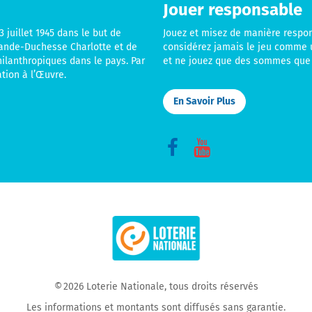
Jouer responsable
 juillet 1945 dans le but de
Jouez et misez de manière respo
rande-Duchesse Charlotte et de
considérez jamais le jeu comme 
hilanthropiques dans le pays. Par
et ne jouez que des sommes que 
tion à l’Œuvre.
En Savoir Plus
Connect
Connect
with
with
us
us
on
on
Facebook
YouTube
© 2026 Loterie Nationale, tous droits réservés
Les informations et montants sont diffusés sans garantie.