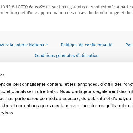
ONS & LOTTO 6aus49® ne sont pas garantis et sont estimés à partir 
rnier tirage et d'une approximation des mises du dernier tirage et du ti
vrez la Loterie Nationale
Politique de confidentialité
Pol
Conditions générales d’utilisation
es.
t de personnaliser le contenu et les annonces, d'offrir des fonct
ux et d'analyser notre trafic. Nous partageons également des in
Consulter les instructions
 avec nos partenaires de médias sociaux, de publicité et d'analyse
The
WLA
PCI
autres informations que vous leur avez fournies ou qu'ils ont col
European
ervices.
Associations
Lotteries
and
payment
partners