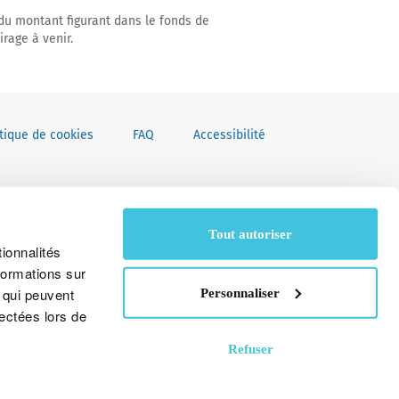
du montant figurant dans le fonds de
rage à venir.
itique de cookies
FAQ
Accessibilité
Tout autoriser
ionnalités
formations sur
, qui peuvent
Personnaliser
Adyen
lectées lors de
Refuser