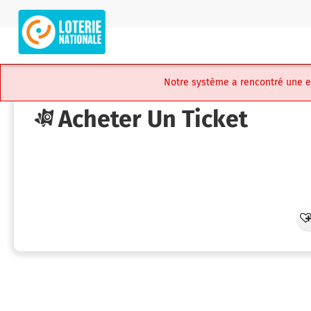
Skip
to
LUX
main
iLottery
content
-
Player
Notre système a rencontré une err
Portal
Acheter Un Ticket