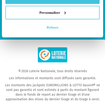
déconne
pla
perdre.
En Savoir Plus
Personnaliser
Connect
Connect
Refuser
with
with
us
us
on
on
Facebook
YouTube
© 2026 Loterie Nationale, tous droits réservés
Les informations et montants sont diffusés sans garantie.
Les montants des jackpots EUROMILLIONS & LOTTO 6aus49® ne
sont pas garantis et sont estimés à partir du montant figurant
dans le fonds de report au dernier tirage et d'une
approximation des mises du dernier tirage et du tirage à venir.