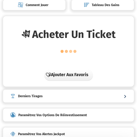
Mes
Comment Jouer
Tableau Des Gains
tickets
Mes
abonne
Acheter Un Ticket
Mes
bonus
Mes
promoti
Ajouter Aux Favoris
Mes
activités
Derniers Tirages
Message
Paramétrez Vos Options De Réinvestissement
et
notifica
Paramétrez Vos Alertes Jackpot