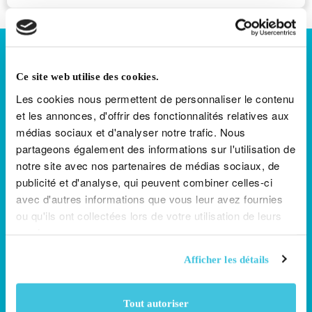
Vérifier
mes
docume
À propos de la Loterie Nationale
Parraine
Ce site web utilise des cookies.
La Loterie Nationale a été créée par arrêté grand-ducal du 13
un
juillet 1945 dans le but de pérenniser les missions de l’Œuvre
Les cookies nous permettent de personnaliser le contenu
Nationale de Secours Grande-Duchesse Charlotte et de
ami
et les annonces, d'offrir des fonctionnalités relatives aux
contribuer, de manière générale, à la réalisation d’actions
médias sociaux et d'analyser notre trafic. Nous
philanthropiques dans le pays. Par cette même décision, le
Jeu
partageons également des informations sur l'utilisation de
gouvernement en a confié l’organisation à l’Œuvre.
respons
notre site avec nos partenaires de médias sociaux, de
En Savoir Plus
Nous Contacter
publicité et d'analyse, qui peuvent combiner celles-ci
Consent
avec d'autres informations que vous leur avez fournies
Jouer responsable
ou qu'ils ont collectées lors de votre utilisation de leurs
Préféren
services.
Mu
Jouez et misez de manière
de
be
responsable et avec modération.
Afficher les détails
notifica
18
Ne considérez jamais le jeu
or
comme un moyen de gagner de
old
l’argent, et ne jouez que des
Se
Tout autoriser
to
sommes que vous êtes prêt à