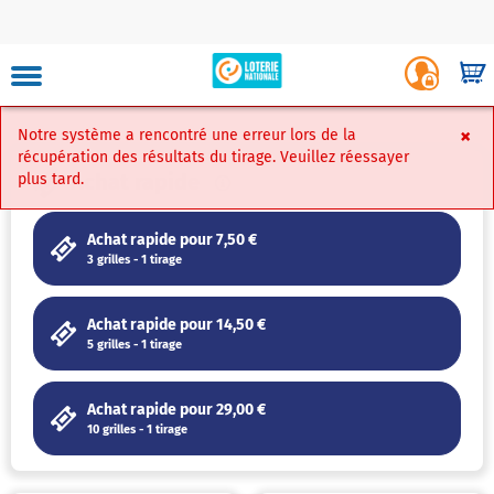
Skip
to
Luxembourg
Login
main
-
Shop
site
Player
content
Portal
navigation
×
Notre système a rencontré une erreur lors de la
Faire Un Ver
récupération des résultats du tirage. Veuillez réessayer
Achat rapide
plus tard.
Achat rapide pour 7,50 €
Mon
3 grilles - 1 tirage
compte
Achat rapide pour 14,50 €
Carte
5 grilles - 1 tirage
virtuelle
Achat rapide pour 29,00 €
Mes
10 grilles - 1 tirage
favoris