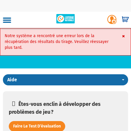
Skip
to
Luxembourg
Login
main
-
Shop
site
Player
content
Portal
navigation
×
Notre système a rencontré une erreur lors de la
Faire Un Ver
récupération des résultats du tirage. Veuillez réessayer
plus tard.
AIDE
Mon
compte
Aide
Skip
to
Carte
content
virtuelle
Êtes-vous enclin à développer des
Mes
problèmes de jeu ?
favoris
Faire Le Test D’évaluation