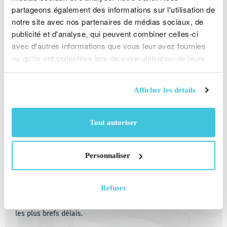
partageons également des informations sur l'utilisation de
Conditions Générales d'Utilisation
notre site avec nos partenaires de médias sociaux, de
publicité et d'analyse, qui peuvent combiner celles-ci
Veuillez lire attentivement nos termes et conditions
avec d'autres informations que vous leur avez fournies
suivants. Vos achats ou utilisations de nos produits
ou qu'ils ont collectées lors de votre utilisation de leurs
impliquent que vous avez pris connaissance et accepté ces
services.
Conditions Générales d'Utilisation.
Afficher les détails
En Savoir Plus
Tout autoriser
Nous contacter
Personnaliser
Notre amicale équipe du Service Client est présente pour
Refuser
vous aider sur n’importe quelle demande. Veuillez remplir le
formulaire de contact et nous reviendrons vers vous dans
les plus brefs délais.