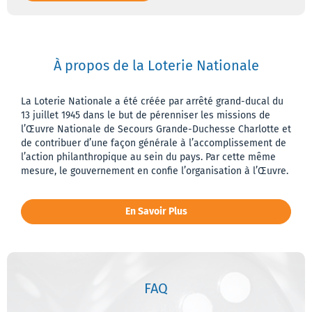
Mes
tickets
Mes
À propos de la Loterie Nationale
abonne
La Loterie Nationale a été créée par arrêté grand-ducal du
Mes
13 juillet 1945 dans le but de pérenniser les missions de
bonus
l’Œuvre Nationale de Secours Grande-Duchesse Charlotte et
de contribuer d’une façon générale à l’accomplissement de
Mes
l’action philanthropique au sein du pays. Par cette même
promoti
mesure, le gouvernement en confie l’organisation à l’Œuvre.
Mes
En Savoir Plus
activités
Message
et
FAQ
notifica