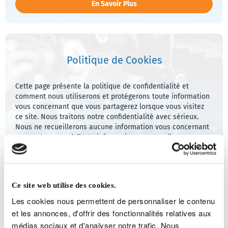
déconne
En Savoir Plus
Politique de Cookies
Cette page présente la politique de confidentialité et
comment nous utiliserons et protégerons toute information
vous concernant que vous partagerez lorsque vous visitez
ce site. Nous traitons notre confidentialité avec sérieux.
Nous ne recueillerons aucune information vous concernant
sans votre accord. Toute information personnelle que vous
soumettrez sur ce site ne sera partagée avec aucune entité
tierce.
Ce site web utilise des cookies.
En Savoir Plus
Les cookies nous permettent de personnaliser le contenu
et les annonces, d'offrir des fonctionnalités relatives aux
médias sociaux et d'analyser notre trafic. Nous