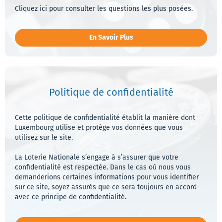
Vérifier
Cliquez ici pour consulter les questions les plus posées.
mes
docume
En Savoir Plus
Parraine
un
ami
Politique de confidentialité
Jeu
respons
Cette politique de confidentialité établit la manière dont
Luxembourg utilise et protège vos données que vous
Consent
utilisez sur le site.
La Loterie Nationale s’engage à s’assurer que votre
Préféren
confidentialité est respectée. Dans le cas où nous vous
de
demanderions certaines informations pour vous identifier
notifica
sur ce site, soyez assurés que ce sera toujours en accord
avec ce principe de confidentialité.
Se