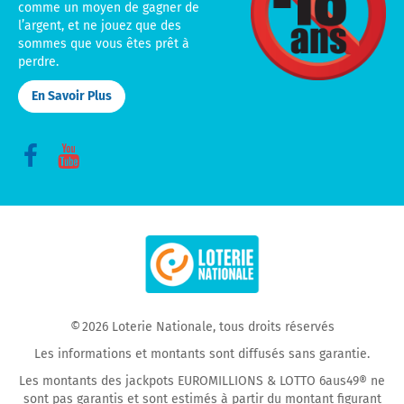
or
comme un moyen de gagner de
old
l’argent, et ne jouez que des
to
sommes que vous êtes prêt à
pla
perdre.
En Savoir Plus
Connect
Connect
with
with
us
us
on
on
Facebook
YouTube
© 2026 Loterie Nationale, tous droits réservés
Les informations et montants sont diffusés sans garantie.
Les montants des jackpots EUROMILLIONS & LOTTO 6aus49® ne
sont pas garantis et sont estimés à partir du montant figurant