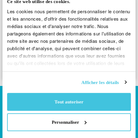
déconne
Ce site web utilise des cookies.
Les cookies nous permettent de personnaliser le contenu
et les annonces, d'offrir des fonctionnalités relatives aux
médias sociaux et d'analyser notre trafic. Nous
partageons également des informations sur l'utilisation de
notre site avec nos partenaires de médias sociaux, de
publicité et d'analyse, qui peuvent combiner celles-ci
avec d'autres informations que vous leur avez fournies
Envoyer
ou qu'ils ont collectées lors de votre utilisation de leurs
services.
Afficher les détails
À propos de la Loterie Nationale
Tout autoriser
La Loterie Nationale a été créée par arrêté grand-ducal du 13
juillet 1945 dans le but de pérenniser les missions de l’Œuvre
Nationale de Secours Grande-Duchesse Charlotte et de
Personnaliser
contribuer, de manière générale, à la réalisation d’actions
philanthropiques dans le pays. Par cette même décision, le