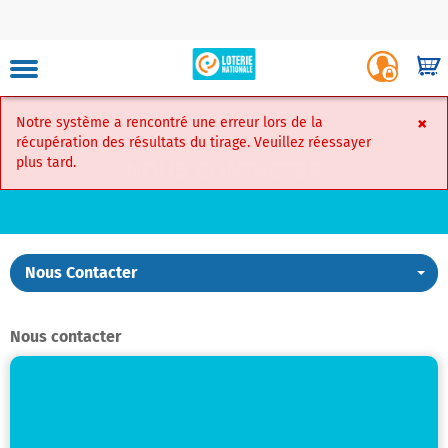
Skip
to
Luxembourg
Login
main
-
Shop
site
Player
content
Portal
navigation
×
Notre système a rencontré une erreur lors de la
Faire Un Ver
récupération des résultats du tirage. Veuillez réessayer
plus tard.
NOUS CONTACTER
Mon
compte
Nous Contacter
Skip
to
Carte
content
virtuelle
Nous contacter
Mes
favoris