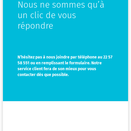
Mes
Nous ne sommes qu’à
tickets
un clic de vous
Mes
répondre
abonne
Mes
bonus
N’hésitez pas à nous joindre par téléphone au 22 57
58 551 ou en remplissant le formulaire. Notre
Mes
service client fera de son mieux pour vous
promoti
contacter dès que possible.
Mes
activités
Message
et
notifica