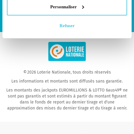
déconne
Personnaliser
Connect
Connect
with
with
Refuser
us
us
on
on
Facebook
YouTube
© 2026 Loterie Nationale, tous droits réservés
Les informations et montants sont diffusés sans garantie.
Les montants des jackpots EUROMILLIONS & LOTTO 6aus49® ne
sont pas garantis et sont estimés à partir du montant figurant
dans le fonds de report au dernier tirage et d'une
approximation des mises du dernier tirage et du tirage à venir.