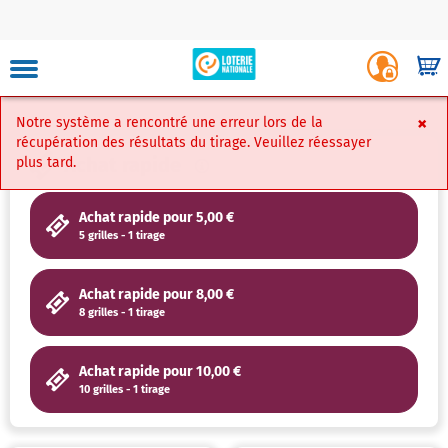
Skip
to
Luxembourg
Login
main
-
Shop
site
Player
content
Portal
navigation
×
Notre système a rencontré une erreur lors de la
Faire Un Ver
récupération des résultats du tirage. Veuillez réessayer
Achat rapide
plus tard.
Achat rapide pour 5,00 €
Mon
5 grilles - 1 tirage
compte
Achat rapide pour 8,00 €
Carte
8 grilles - 1 tirage
virtuelle
Achat rapide pour 10,00 €
Mes
10 grilles - 1 tirage
favoris