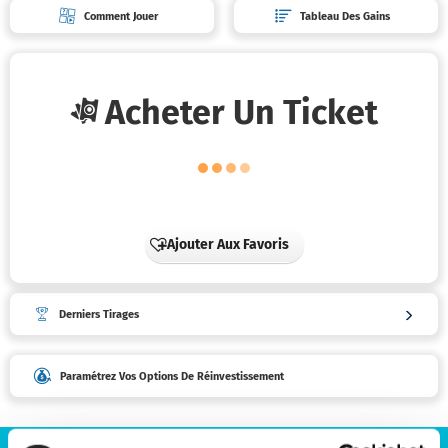
Mes
Comment Jouer
Tableau Des Gains
tickets
Mes
abonne
Acheter Un Ticket
Mes
bonus
Mes
promoti
Ajouter Aux Favoris
Mes
activités
Derniers Tirages
Message
Paramétrez Vos Options De Réinvestissement
et
notifica