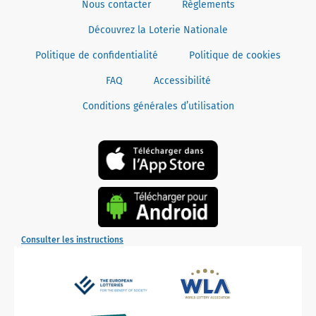
Nous contacter
Règlements
Découvrez la Loterie Nationale
Politique de confidentialité
Politique de cookies
FAQ
Accessibilité
Conditions générales d’utilisation
Consulter les instructions
The
WLA
European
Lotteries
Associations
PCI
Adyen