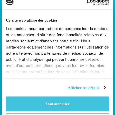
Vérifier
À propos de la Loterie Nationale
mes
La Loterie Nationale a été créée par arrêté grand-ducal du 13
docume
juillet 1945 dans le but de pérenniser les missions de l’Œuvre
Ce site web utilise des cookies.
Nationale de Secours Grande-Duchesse Charlotte et de
Parraine
Les cookies nous permettent de personnaliser le contenu
contribuer, de manière générale, à la réalisation d’actions
philanthropiques dans le pays. Par cette même décision, le
et les annonces, d'offrir des fonctionnalités relatives aux
un
gouvernement en a confié l’organisation à l’Œuvre.
médias sociaux et d'analyser notre trafic. Nous
ami
partageons également des informations sur l'utilisation de
En Savoir Plus
Nous Contacter
notre site avec nos partenaires de médias sociaux, de
Jeu
publicité et d'analyse, qui peuvent combiner celles-ci
respons
Jouer responsable
avec d'autres informations que vous leur avez fournies
Mu
Jouez et misez de manière
ou qu'ils ont collectées lors de votre utilisation de leurs
Consent
be
responsable et avec modération.
services.
18
Ne considérez jamais le jeu
Préféren
or
comme un moyen de gagner de
Afficher les détails
de
old
l’argent, et ne jouez que des
notifica
to
sommes que vous êtes prêt à
pla
perdre.
Tout autoriser
Se
En Savoir Plus