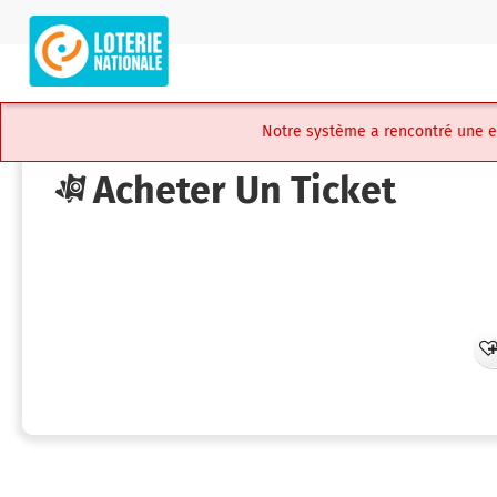
Skip
to
LUX
main
iLottery
content
-
Player
Notre système a rencontré une err
Portal
Acheter Un Ticket