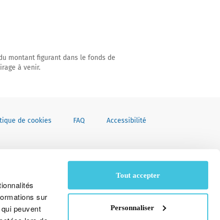
du montant figurant dans le fonds de
rage à venir.
itique de cookies
FAQ
Accessibilité
Tout accepter
ionnalités
formations sur
, qui peuvent
Personnaliser
Adyen