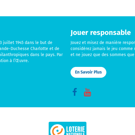
Jouer responsable
 juillet 1945 dans le but de
Jouez et misez de manière respo
rande-Duchesse Charlotte et de
considérez jamais le jeu comme 
hilanthropiques dans le pays. Par
et ne jouez que des sommes que 
tion à l’Œuvre.
En Savoir Plus
Connect
Connect
with
with
us
us
on
on
Facebook
YouTube