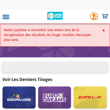
Skip
to
Luxembourg
Login
main
-
Shop
site
Player
content
Portal
navigation
×
Notre système a rencontré une erreur lors de la
Faire Un Ver
récupération des résultats du tirage. Veuillez réessayer
plus tard.
DERNIERS TIRAGES
Mon
compte
Carte
Voir Les Derniers Tirages
virtuelle
Mes
Past
Past
Past
winning
favoris
winning
winning
numbers
numbers
numbers
EuroDreams
EuroMillions
Lotto