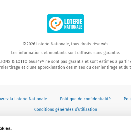
us
us
on
on
Facebook
YouTube
© 2026 Loterie Nationale, tous droits réservés
Les informations et montants sont diffusés sans garantie.
ONS & LOTTO 6aus49® ne sont pas garantis et sont estimés à partir 
rnier tirage et d'une approximation des mises du dernier tirage et du ti
vrez la Loterie Nationale
Politique de confidentialité
Pol
Conditions générales d’utilisation
okies.