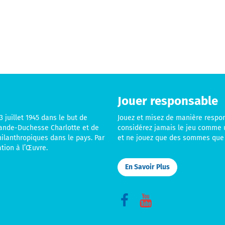
Jouer responsable
 juillet 1945 dans le but de
Jouez et misez de manière respo
rande-Duchesse Charlotte et de
considérez jamais le jeu comme 
hilanthropiques dans le pays. Par
et ne jouez que des sommes que 
tion à l’Œuvre.
En Savoir Plus
Connect
Connect
with
with