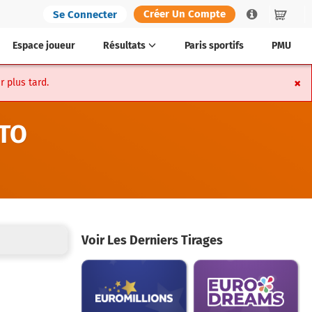
Créer Un Compte
Se Connecter
Help
Panier
Espace joueur
Résultats
Paris sportifs
PMU
×
r plus tard.
OTO
Voir Les Derniers Tirages
Past
Past
winning
winning
numbers
numbers