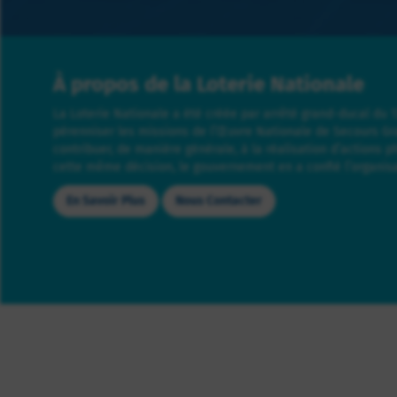
À propos de la Loterie Nationale
La Loterie Nationale a été créée par arrêté grand-ducal du 13
pérenniser les missions de l’Œuvre Nationale de Secours G
contribuer, de manière générale, à la réalisation d’actions p
cette même décision, le gouvernement en a confié l’organisa
En Savoir Plus
Nous Contacter