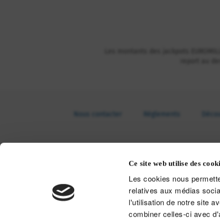
Les montants des jackpots EUROMILLI
report au de
Nous contacter
Règlements
Décou
Ce site web utilise des cooki
Les cookies nous permetten
relatives aux médias socia
l'utilisation de notre site
combiner celles-ci avec d'