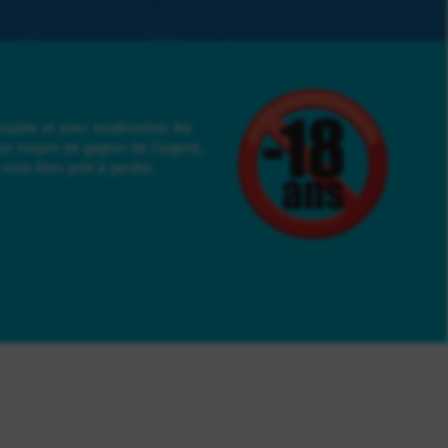
Must
be
nsable et avec modération. Ne
18
un moyen de gagner de l’argent,
or
vous êtes prêt à perdre.
older
to
play