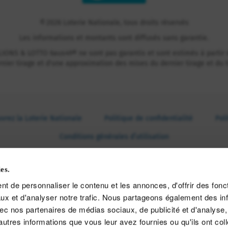
© 2026 Loterie Nationale, tous droits réservés
Les informations et montants sont diffusés sans garantie.
ONS & LOTTO 6aus49® ne sont pas garantis et sont estimés à partir 
rnier tirage et d'une approximation des mises du dernier tirage et du ti
vrez la Loterie Nationale
Politique de confidentialité
Pol
Conditions générales d’utilisation
es.
t de personnaliser le contenu et les annonces, d'offrir des fonct
ux et d'analyser notre trafic. Nous partageons également des in
Consulter les instructions
 avec nos partenaires de médias sociaux, de publicité et d'analyse
The
WLA
PCI
autres informations que vous leur avez fournies ou qu'ils ont col