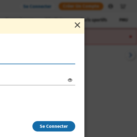
Créer Un Compte
Se Connecter
Help
Panier
Espace joueur
Résultats
Paris sportifs
PMU
Fermer
×
r plus tard.
N
s
Se Connecter