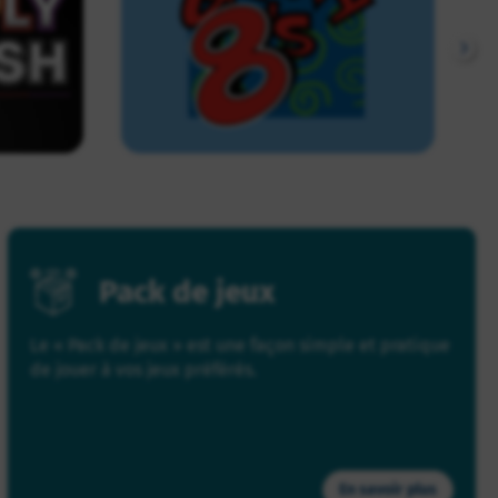
Scro
caro
forw
Pack de jeux
Le « Pack de jeux » est une façon simple et pratique
de jouer à vos jeux préférés.
Cash
Multiply The Cash
Groovy 8's
Groovy 8's
r
Essayer
Jouer
En savoir plus
H
GROOVY 8'S