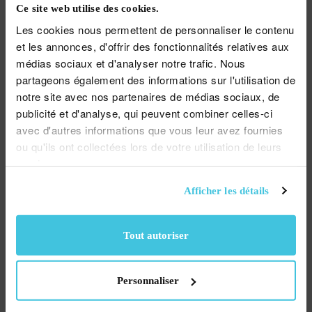
Ce site web utilise des cookies.
Pack de jeux
Les cookies nous permettent de personnaliser le contenu
et les annonces, d'offrir des fonctionnalités relatives aux
Le « Pack de jeux » est une façon simple et
médias sociaux et d'analyser notre trafic. Nous
pratique de jouer à vos jeux préférés.
partageons également des informations sur l'utilisation de
notre site avec nos partenaires de médias sociaux, de
publicité et d'analyse, qui peuvent combiner celles-ci
En savoir plus
avec d'autres informations que vous leur avez fournies
ou qu'ils ont collectées lors de votre utilisation de leurs
services.
Créez votre compte dès à
Afficher les détails
présent
Inscrivez-vous gratuitement sur une plateforme
Tout autoriser
100% sécurisée, profitez de bonus et réductions
exclusifs… et jouez où vous voulez, quand vous
voulez !
Personnaliser